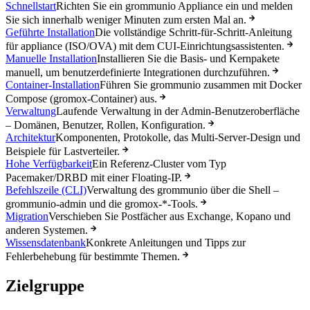
Schnellstart
Richten Sie ein grommunio Appliance ein und melden
Sie sich innerhalb weniger Minuten zum ersten Mal an.
Geführte Installation
Die vollständige Schritt-für-Schritt-Anleitung
für appliance (ISO/OVA) mit dem CUI-Einrichtungsassistenten.
Manuelle Installation
Installieren Sie die Basis- und Kernpakete
manuell, um benutzerdefinierte Integrationen durchzuführen.
Container-Installation
Führen Sie grommunio zusammen mit Docker
Compose (gromox-Container) aus.
Verwaltung
Laufende Verwaltung in der Admin-Benutzeroberfläche
– Domänen, Benutzer, Rollen, Konfiguration.
Architektur
Komponenten, Protokolle, das Multi-Server-Design und
Beispiele für Lastverteiler.
Hohe Verfügbarkeit
Ein Referenz-Cluster vom Typ
Pacemaker/DRBD mit einer Floating-IP.
Befehlszeile (CLI)
Verwaltung des grommunio über die Shell –
grommunio-admin und die gromox-*-Tools.
Migration
Verschieben Sie Postfächer aus Exchange, Kopano und
anderen Systemen.
Wissensdatenbank
Konkrete Anleitungen und Tipps zur
Fehlerbehebung für bestimmte Themen.
Zielgruppe